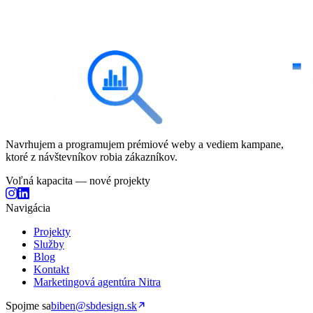
Začať projekt
alebo rovno zavolajte
+421 911 183 131
Bezplatná konzultácia
Odpoveď do 24 hodín
Bez záväzkov
100 % na mieru
Navrhujem a programujem prémiové weby a vediem kampane,
ktoré z návštevníkov robia zákazníkov.
Voľná kapacita — nové projekty
Navigácia
Projekty
Služby
Blog
Kontakt
Marketingová agentúra Nitra
Spojme sa
biben@sbdesign.sk