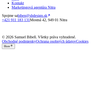
Kontakt
Marketingová agentúra Nitra
Spojme sa
biben@sbdesign.sk
+421 911 183 131
Mostná 42, 949 01 Nitra
©
2026
Samuel Bibeň
. Všetky práva vyhradené.
Obchodné podmienky
Ochrana osobných údajov
Cookies
Hore