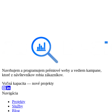
Máte projekt?
toho spolu?
Začať projekt
alebo rovno zavolajte
+421 911 183 131
Bezplatná konzultácia
Odpoveď do 24 hodín
Bez záväzkov
100 % na mieru
Navrhujem a programujem prémiové weby a vediem kampane,
ktoré z návštevníkov robia zákazníkov.
Voľná kapacita — nové projekty
Navigácia
Projekty
Služby
Blog