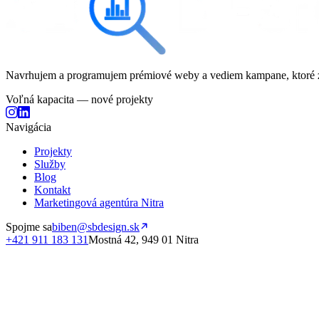
Bezplatná konzultácia
Odpoveď do 24 hodín
Bez záväzkov
100
Navrhujem a programujem prémiové weby a vediem kampane, ktoré z
Voľná kapacita — nové projekty
Navigácia
Projekty
Služby
Blog
Kontakt
Marketingová agentúra Nitra
Spojme sa
biben@sbdesign.sk
+421 911 183 131
Mostná 42, 949 01 Nitra