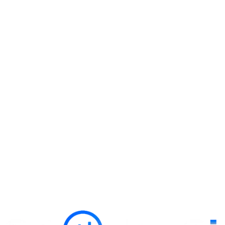
Blog
11. júla 2026
·
6
min čítania
Branding pre reštaurácie: ako vybudovať značku, kto
Branding pre reštaurácie: zistite, čo tvorí silnú značku, prečo logo ne
Čítať článok
Plán obsahu
2. júla 2026
·
3
min čítania
Logo a branding pre kaviareň: Ako vybudovať vizuálnu
Plánujete otvoriť kaviareň alebo rebranding? Logo a branding pre ka
Čítať článok
Máte projekt?
toho spolu?
Začať projekt
alebo rovno zavolajte
+421 911 183 131